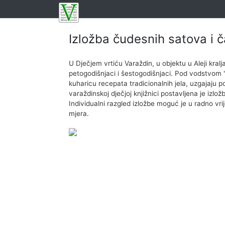
Izložba čudesnih satova i 
U Dječjem vrtiću Varaždin, u objektu u Aleji kralj
petogodišnjaci i šestogodišnjaci. Pod vodstvom "
kuharicu recepata tradicionalnih jela, uzgajaju po
varaždinskoj dječjoj knjižnici postavljena je izlo
Individualni razgled izložbe moguć je u radno vr
mjera.