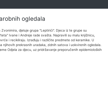
čarobnih ogledala
a Zvonimira, djeluje grupa "Leptirići". Djeca iz te grupe su
teta" Ivane i Andreje rade svašta. Napravili su malu knjižnicu,
vrće i recikliraju. Izrađuju i različite predmete od keramike. U
žba njihovih prekrasnih uradaka, zidnih satova i uokvirenih ogledala.
ijeme Odjela za djecu, uz pridržavanje preporučenih epidemioloških