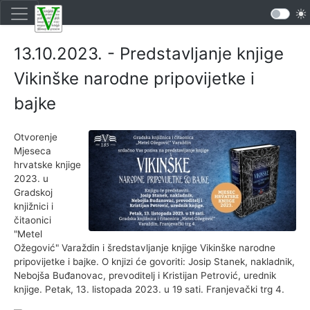
13.10.2023. - Predstavljanje knjige
Vikinške narodne pripovijetke i
bajke
Otvorenje
Mjeseca
hrvatske knjige
2023. u
Gradskoj
knjižnici i
čitaonici
"Metel
Ožegović" Varaždin i šredstavljanje knjige Vikinške narodne
pripovijetke i bajke. O knjizi će govoriti: Josip Stanek, nakladnik,
Nebojša Buđanovac, prevoditelj i Kristijan Petrović, urednik
knjige. Petak, 13. listopada 2023. u 19 sati. Franjevački trg 4.